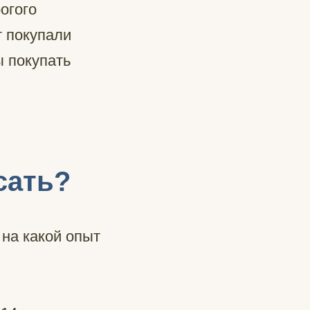
огого
т покупали
ы покупать
сать?
 на какой опыт