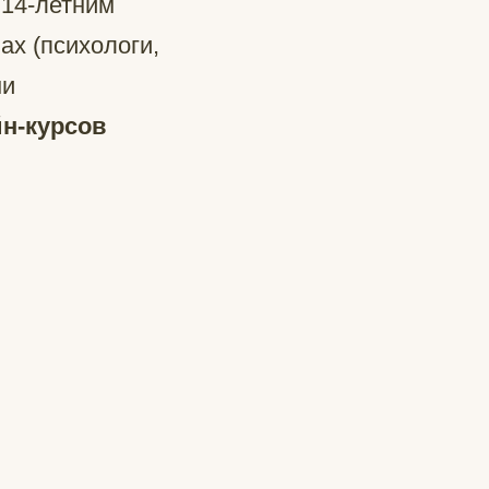
 14-летним
ах (психологи,
ни
йн-курсов