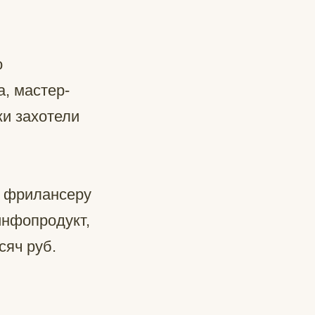
о
а, мастер-
ки захотели
у, фрилансеру
 инфопродукт,
сяч руб.