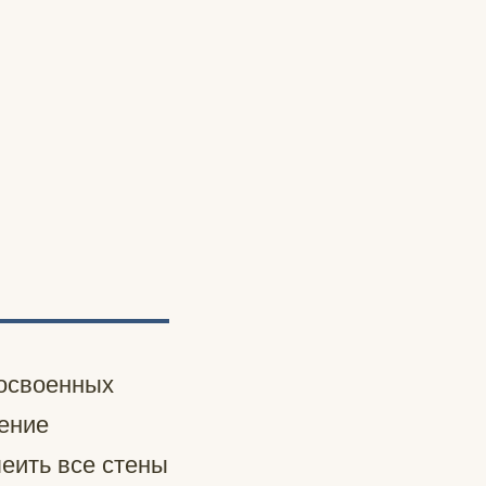
 освоенных
шение
еить все стены