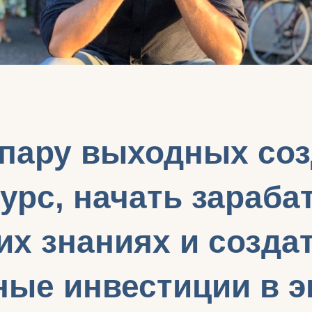
 пару выходных со
урс, начать зараба
их знаниях и созда
ные инвестиции в э