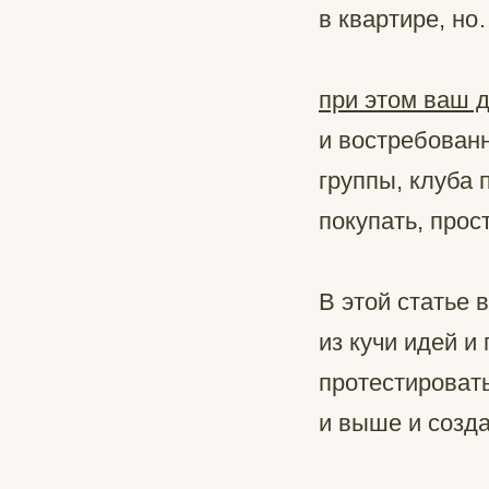
в квартире, н
при этом ваш д
и востребованн
группы, клуба 
покупать, прос
В этой статье 
из кучи идей и
протестировать
и выше и созд