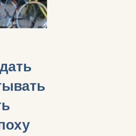
здать
тывать
ть
поху