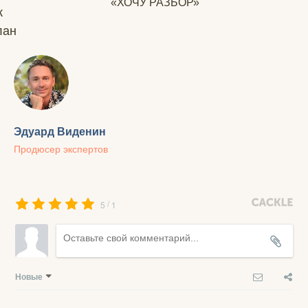
«ХОЧУ РАЗБОР»
к
лан
Эдуард Виденин
Продюсер экспертов
/
5
1
Новые