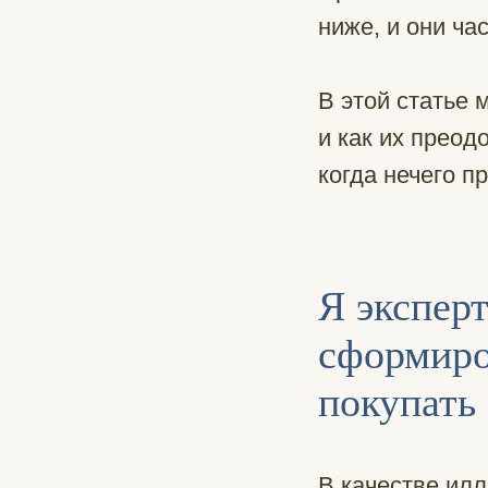
ниже, и они ча
В этой статье 
и как их преод
когда нечего п
Я эксперт
сформиро
покупать
В качестве илл