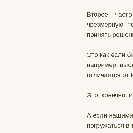
Второе – часто
чрезмерную "те
принять решени
Это как если б
например, выс
отличается от 
Это, конечно, 
А если нашими
погружаться в т