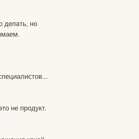
о делать, но
имаем.
специалистов...
это не продукт.