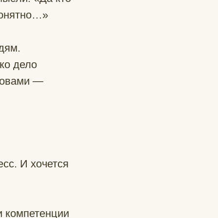
 понятно…»
дям.
ько дело
ловами —
сс. И хочется
 и компетенции