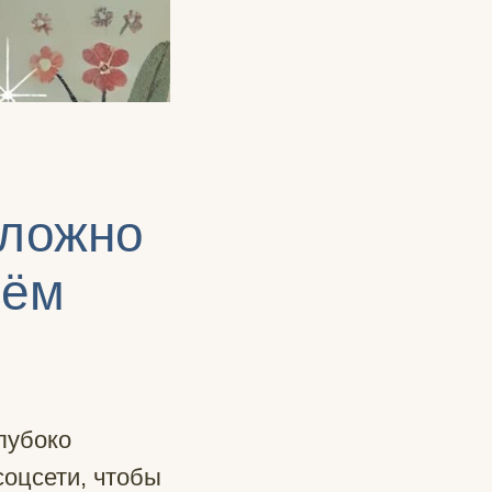
сложно
оём
лубоко
соцсети, чтобы