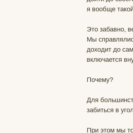
я вообще такой
Это забавно, в
Мы справлялись
доходит до са
включается вну
Почему?
Для большинст
забиться в уго
При этом мы то