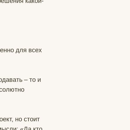
решения какой-
менно для всех
одавать – то и
бсолютно
ект, но стоит
мысли: «Да кто