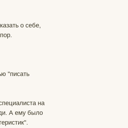
казать о себе,
пор.
ью "писать
специалиста на
ди. А ему было
еристик".