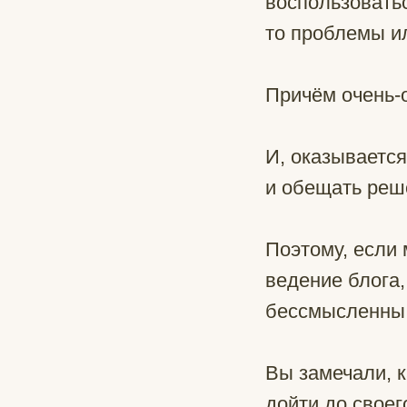
воспользовать
то проблемы ил
Причём очень-
И, оказывается
и обещать реш
Поэтому, если 
ведение блога,
бессмысленны
Вы замечали, к
дойти до своег