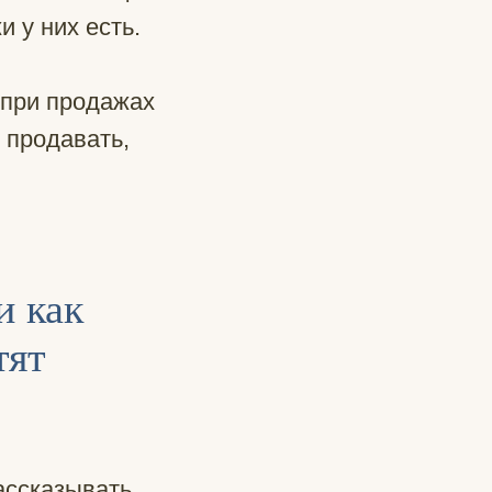
и у них есть.
 при продажах
 продавать,
и как
тят
ассказывать