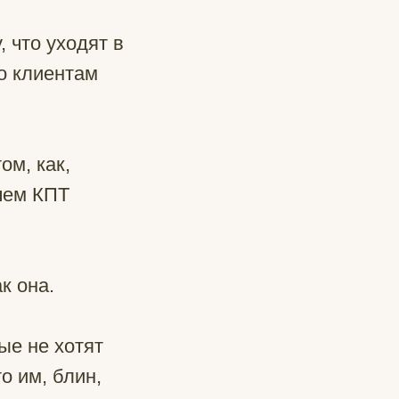
 что уходят в
го клиентам
ом, как,
чем КПТ
к она.
ые не хотят
то им, блин,